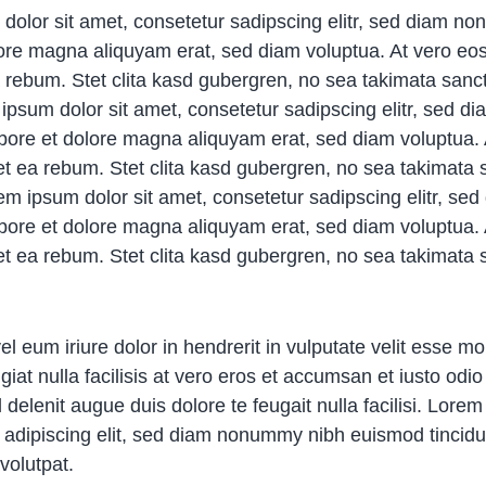
dolor sit amet, consetetur sadipscing elitr, sed diam no
lore magna aliquyam erat, sed diam voluptua. At vero eo
a rebum. Stet clita kasd gubergren, no sea takimata sanc
ipsum dolor sit amet, consetetur sadipscing elitr, sed 
labore et dolore magna aliquyam erat, sed diam voluptua.
et ea rebum. Stet clita kasd gubergren, no sea takimata
rem ipsum dolor sit amet, consetetur sadipscing elitr, 
labore et dolore magna aliquyam erat, sed diam voluptua.
et ea rebum. Stet clita kasd gubergren, no sea takimata
l eum iriure dolor in hendrerit in vulputate velit esse mo
giat nulla facilisis at vero eros et accumsan et iusto odi
l delenit augue duis dolore te feugait nulla facilisi. Lore
 adipiscing elit, sed diam nonummy nibh euismod tincidu
volutpat.