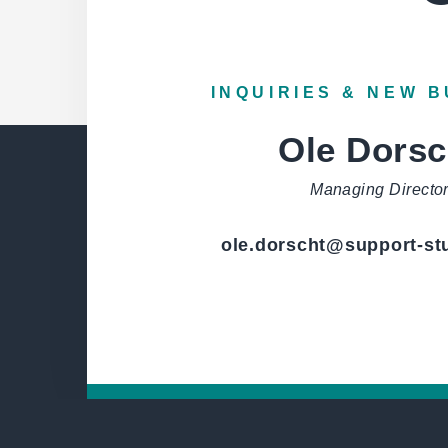
INQUIRIES & NEW 
Ole Dorsc
Managing Directo
ole.dorscht
@
support-st