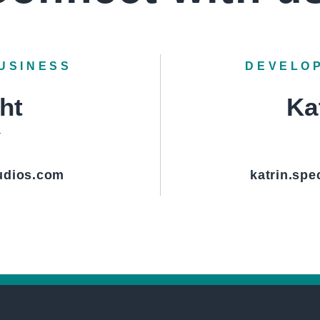
BUSINESS
DEVELO
ht
Ka
r
udios.com
katrin.spe